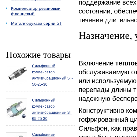
поддержание всех
Компенсатор резиновый
состоянии, обеспе
фланцевый
течение длительно
Металлорукава серии ST
Назначение, 
Похожие товары
Включение
тепло
Сильфонный
обслуживаемую от
компенсатор
антивибрационный ST-
или используемую
50-25-30
перепады длины т
надежную беспере
Сильфонный
компенсатор
Конструктивно ко
антивибрационный ST
гофрированный ци
65-25-30
Сильфон, как прав
Сильфонный