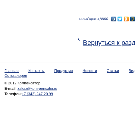
ÐÐ¾Ð´ÐµÐ»Ð¸ÑÑÑÑ
‹
Вернуться к раз
Главная
Контакты
Продукция
Новости
Статьи
Ви
Фотогалерея
© 2012 Компенсатор
E-mail:
zakaz@kom-pensator.ru
Телефон:
+7 (343) 247 20 99