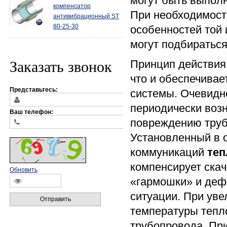
могут быть выполн
компенсатор
При необходимости
антивибрационный ST
80-25-30
особенностей той 
могут подбиратьс
Принцип действи
Заказать звонок
что и обеспечива
Представьтесь:
системы. Очевидно
периодически возн
Ваш телефон:
повреждению трубо
Установленный в 
коммуникаций
теп
компенсирует скач
Обновить
«гармошки» и дефо
ситуации. При уве
Отправить
температуры тепл
трубопровода. При