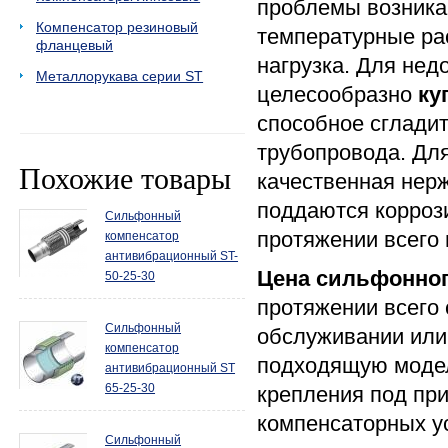
проблемы возника
Компенсатор резиновый
температурные ра
фланцевый
нагрузка. Для не
Металлорукава серии ST
целесообразно
ку
способное сгладит
трубопровода. Дл
Похожие товары
качественная нерж
поддаются корроз
Сильфонный
протяжении всего
компенсатор
антивибрационный ST-
Цена сильфонног
50-25-30
протяжении всего 
Сильфонный
обслуживании или
компенсатор
подходящую модел
антивибрационный ST
65-25-30
крепления под пр
компенсаторных у
Сильфонный