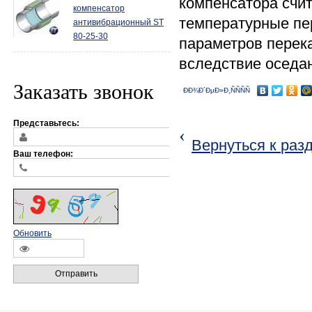
компенсатора счит
компенсатор
температурные пе
антивибрационный ST
80-25-30
параметров перек
вследствие оседан
Заказать звонок
ÐÐ¾Ð´ÐµÐ»Ð¸ÑÑÑÑ
Представьтесь:
‹
Вернуться к раз
Ваш телефон:
Обновить
Отправить