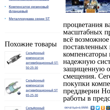
Компенсатор резиновый
фланцевый
Металлорукава серии ST
процветания в
масштабных пр
всё возможное
Похожие товары
поставленных 
компенсаторы 
Сильфонный
компенсатор
надежную сист
антивибрационный ST-
защищенную от
50-25-30
смещения. Сег
Сильфонный
покупки компе
компенсатор
преддверии Но
антивибрационный ST
65-25-30
работы в пред
Сильфонный
ÐÐ¾Ð´ÐµÐ»Ð¸ÑÑÑÑ