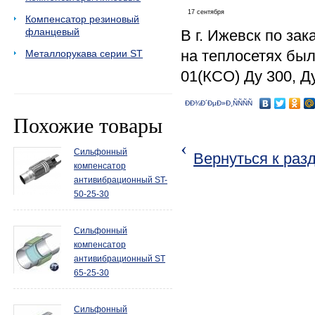
17 сентября
Компенсатор резиновый
фланцевый
В г. Ижевск по за
на теплосетях бы
Металлорукава серии ST
01(КСО) Ду 300, Д
ÐÐ¾Ð´ÐµÐ»Ð¸ÑÑÑÑ
Похожие товары
‹
Сильфонный
Вернуться к раз
компенсатор
антивибрационный ST-
50-25-30
Сильфонный
компенсатор
антивибрационный ST
65-25-30
Сильфонный