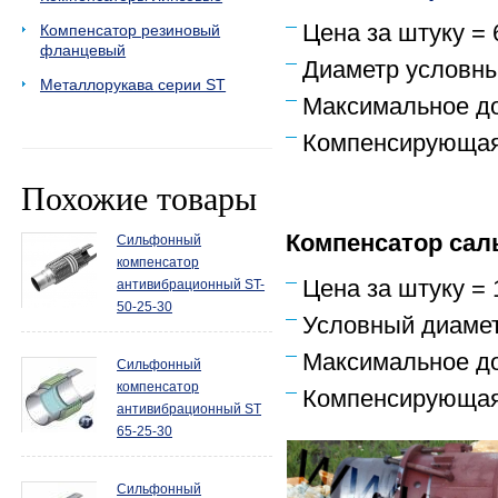
Цена за штуку = 
Компенсатор резиновый
фланцевый
Диаметр условны
Металлорукава серии ST
Максимальное до
Компенсирующая
Похожие товары
Компенсатор са
Сильфонный
компенсатор
Цена за штуку = 
антивибрационный ST-
50-25-30
Условный диамет
Максимальное до
Сильфонный
компенсатор
Компенсирующая
антивибрационный ST
65-25-30
Сильфонный