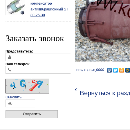
компенсатор
антивибрационный ST
80-25-30
Заказать звонок
Представьтесь:
Ваш телефон:
ÐÐ¾Ð´ÐµÐ»Ð¸ÑÑÑÑ
‹
Вернуться к раз
Обновить
Отправить