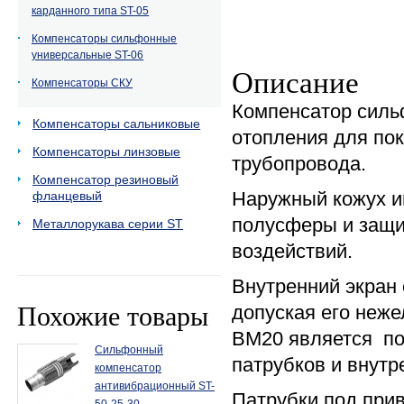
карданного типа ST-05
Компенсаторы сильфонные
универсальные ST-06
Описание
Компенсаторы СКУ
Компенсатор силь
Компенсаторы сальниковые
отопления для по
Компенсаторы линзовые
трубопровода.
Компенсатор резиновый
Наружный кожух и
фланцевый
полусферы и защи
Металлорукава серии ST
воздействий.
Внутренний экран
Похожие товары
допуская его неж
BM20 является по
Сильфонный
патрубков и внутр
компенсатор
антивибрационный ST-
Патрубки под при