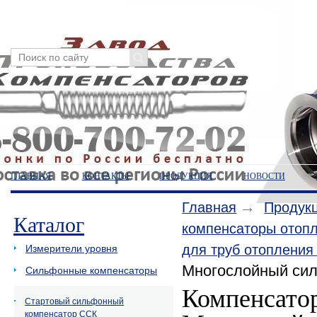
ГЛАВНАЯ
КОНТАКТЫ
ПРОДУКЦИЯ
НОВОСТИ
Главная
Продук
Каталог
компенсаторы отоп
для труб отоплени
Измерители уровня
Многослойный си
Сильфонные компенсаторы
Компенсато
Стартовый сильфонный
компенсатор ССК