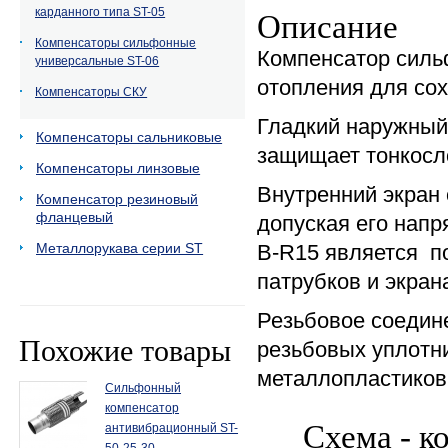
карданного типа ST-05
Описание
Компенсаторы сильфонные
Компенсатор силь
универсальные ST-06
отопления для со
Компенсаторы СКУ
Гладкий наружный
Компенсаторы сальниковые
защищает тонкосл
Компенсаторы линзовые
Внутренний экран
Компенсатор резиновый
фланцевый
допуская его нап
Металлорукава серии ST
B-R15 является п
патрубков и экран
Резьбовое соедин
Похожие товары
резьбовых уплотн
металлопластиков
Сильфонный
компенсатор
Схема - к
антивибрационный ST-