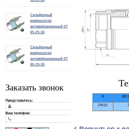
50-25-30
Сильфонный
компенсатор
антивибрационный ST
65-25-30
Сильфонный
компенсатор
антивибрационный ST
80-25-30
Те
Заказать звонок
R
ØD1
Представьтесь:
DN15
Ваш телефон:
‹