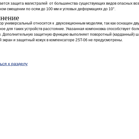
ается защита магистралей от большинства существующих видов опасных возд
ом смещении по осям до 100 мм и угловых деформациях до 10°.
нение
р универсальный относится к двухсекционным моделям, так как оснащен дв
ое для таких устройств расстояние. Указанная компоновка способствует б
и. Дополнительную защитную функцию выполняет поворотный (карданный) ша
 экран и защитный кожух в компенсаторе 2ST-06 не предусмотрены.
ься к разделу