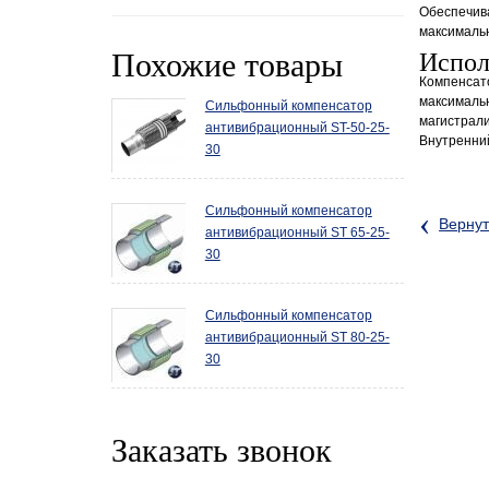
Обеспечив
максимальн
Похожие товары
Испол
Компенсато
максимальн
Сильфонный компенсатор
магистрал
антивибрационный ST-50-25-
Внутренний
30
Сильфонный компенсатор
‹
Вернут
антивибрационный ST 65-25-
30
Сильфонный компенсатор
антивибрационный ST 80-25-
30
Заказать звонок