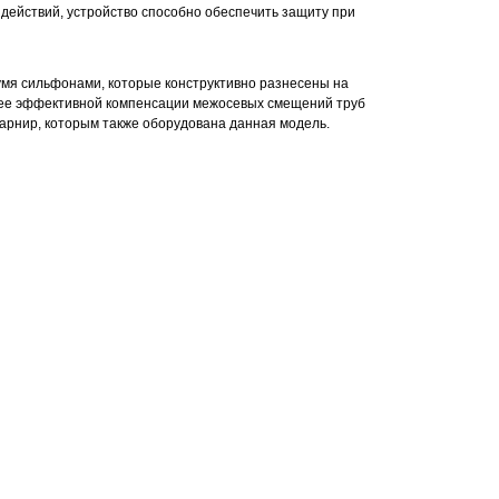
ействий, устройство способно обеспечить защиту при
умя сильфонами, которые конструктивно разнесены на
олее эффективной компенсации межосевых смещений труб
рнир, которым также оборудована данная модель.