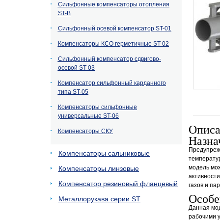
Сильфонные компенсаторы отопления
ST-B
Сильфонный осевой компенсатор ST-01
Компенсаторы КСО герметичные ST-02
Сильфонный компенсатор сдвигово-
осевой ST-03
Компенсатор сильфонный карданного
типа ST-05
Компенсаторы сильфонные
универсальные ST-06
Опис
Компенсаторы СКУ
Назна
Предупреж
Компенсаторы сальниковые
температур
модель мож
Компенсаторы линзовые
активности
Компенсатор резиновый фланцевый
газов и па
Особе
Металлорукава серии ST
Данная мо
рабочими 