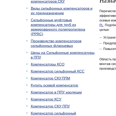
Назна
компенсаторов СКУ
Виды сильфонных компенсаторов и
Перечислен
их предназначение
эффективн
Сильфонные муфтовые
осевые ком
компенсаторы для труб из
PL
. Подоб
армированного полипропилена
целью:
(PPRC)
Устрани
Производство компенсаторов
Предупр
сильфонных фланцевых
Повысит
Цены на Сильфонные компенсаторы
в ППУ
Область пр
Компенсаторы КСО
монтаж сис
производс
Компенсатор сильфонный КСС
Компенсатор СКУ.ППМ
Купить осевой компенсатор
Компенсатор в ППУ изоляции
Компенсатор КСУ
Компенсатор СКУ ППУ
Компенсатор сильфонный