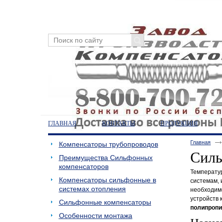
ГЛАВНАЯ
КОНТАКТЫ
ПРОДУКЦИЯ
Главная
Компенсаторы трубопроводов
Силь
Преимущества Сильфонных
компенсаторов
Температур
Компенсаторы сильфонные в
системам, 
системах отопления
необходим
устройств
Сильфонные компенсаторы
полипроп
Особенности монтажа