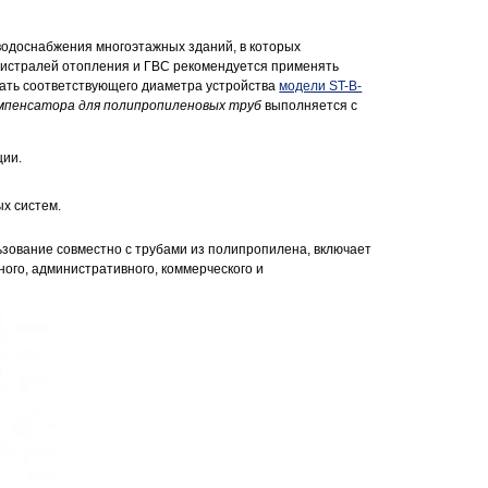
водоснабжения многоэтажных зданий, в которых
гистралей отопления и ГВС рекомендуется применять
вать соответствующего диаметра устройства
модели ST-B-
мпенсатора для полипропиленовых труб
выполняется с
ции.
х систем.
ьзование совместно с трубами из полипропилена, включает
ого, административного, коммерческого и