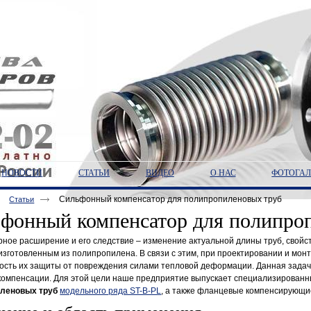
НОВОСТИ
СТАТЬИ
ВИДЕО
О НАС
ФОТОГАЛ
Сильфонный компенсатор для полипропиленовых труб
Статьи
фонный компенсатор для полипро
ное расширение и его следствие ‒ изменение актуальной длины труб, свойс
изготовленным из полипропилена. В связи с этим, при проектировании и мо
ость их защиты от повреждения силами тепловой деформации. Данная задач
 компенсации. Для этой цели наше предприятие выпускает специализирован
иленовых труб
модельного ряда ST-B-PL
, а также фланцевые компенсирующие