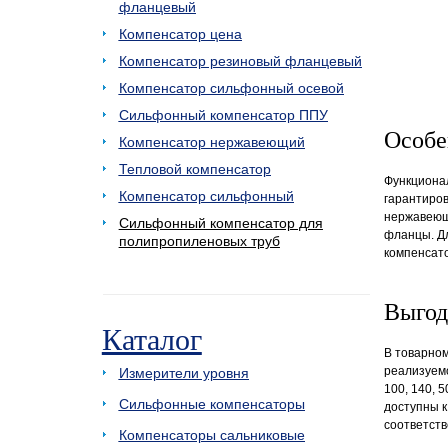
фланцевый
Компенсатор цена
Компенсатор резиновый фланцевый
Компенсатор сильфонный осевой
Сильфонный компенсатор ППУ
Особе
Компенсатор нержавеющий
Тепловой компенсатор
Функциона
Компенсатор сильфонный
гарантиров
нержавеющ
Сильфонный компенсатор для
фланцы. Дл
полипропиленовых труб
компенсато
Выгод
Каталог
В товарно
реализуем
Измерители уровня
100, 140, 
Сильфонные компенсаторы
доступны к
соответств
Компенсаторы сальниковые