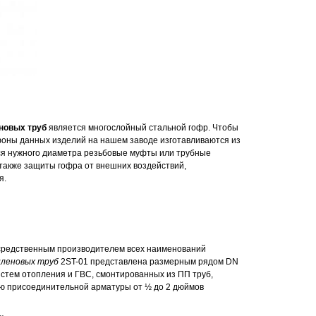
новых труб
является многослойный стальной гофр. Чтобы
фоны данных изделий на нашем заводе изготавливаются из
ся нужного диаметра резьбовые муфты или трубные
 также защиты гофра от внешних воздействий,
я.
осредственным производителем всех наименований
иленовых труб
2ST-01 представлена размерным рядом DN
стем отопления и ГВС, смонтированных из ПП труб,
стью присоединительной арматуры от ½ до 2 дюймов