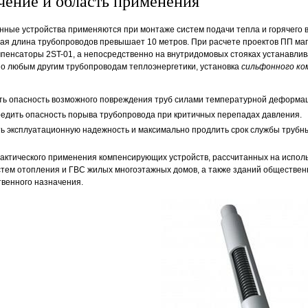
чение и область применения
ные устройства применяются при монтаже систем подачи тепла и горячего 
ая длина трубопроводов превышает 10 метров. При расчете проектов ПП ма
пенсаторы 2ST-01, а непосредственно на внутридомовых стояках устанавли
но любым другим трубопроводам теплоэнергетики, установка
сильфонного ко
ть опасность возможного повреждения труб силами температурной деформа
едить опасность порыва трубопровода при критичных перепадах давления.
ь эксплуатационную надежность и максимально продлить срок службы трубны
актического применения компенсирующих устройств, рассчитанных на испол
тем отопления и ГВС жилых многоэтажных домов, а также зданий общественн
твенного назначения.