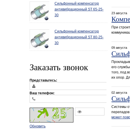
Сильфонный компенсатор
антивибрационный ST 65-25-
23 августа
30
Компе
При строит
Сильфонный компенсатор
коммуника
антивибрационный ST 80-25-
30
09 августа
Сильф
Прокладыв
Заказать звонок
его службы
того, под 
их опор. 
Представьтесь:
02 августа
Ваш телефон:
Сильф
Системы от
перепадов 
может пов
Обновить