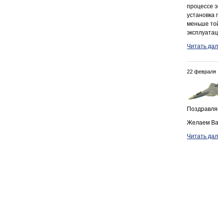
процессе э
установка 
меньше той
эксплуатац
Читать да
22 февраля
Поздравля
Желаем Вам
Читать да